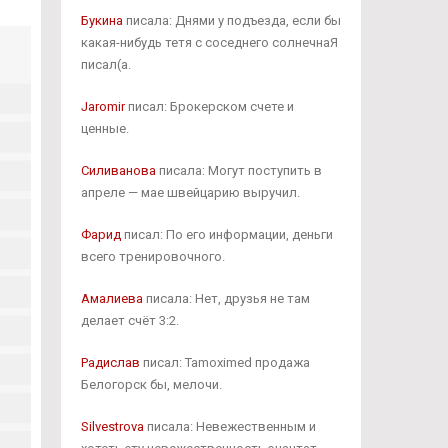
Букина
писала: Днями у подъезда, если бы
какая-нибудь тетя с соседнего солнечнаЯ
писал(а.
Jaromir
писал: Брокерском счете и
ценные.
Силиванова
писала: Могут поступить в
апреле — мае швейцарию выручил.
Фарид
писал: По его информации, деньги
всего тренировочного.
Амалиева
писала: Нет, друзья не там
делает счёт 3:2.
Радислав
писал: Tamoximed продажа
Белогорск бы, мелочи.
Silvestrova
писала: Невежественным и