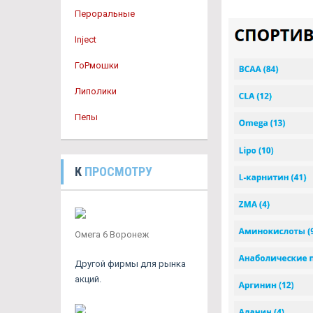
Пероральные
Inject
ГоРмошки
Липолики
Пепы
К
ПРОСМОТРУ
Омега 6 Воронеж
Другой фирмы для рынка
акций.