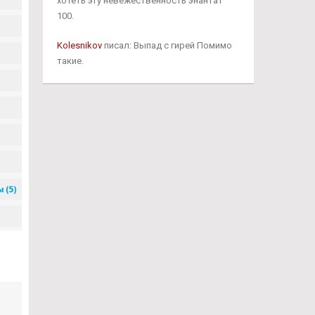
хотеть эту невежественность энантат
100.
Kolesnikov
писал: Выпад с гирей Помимо
такие.