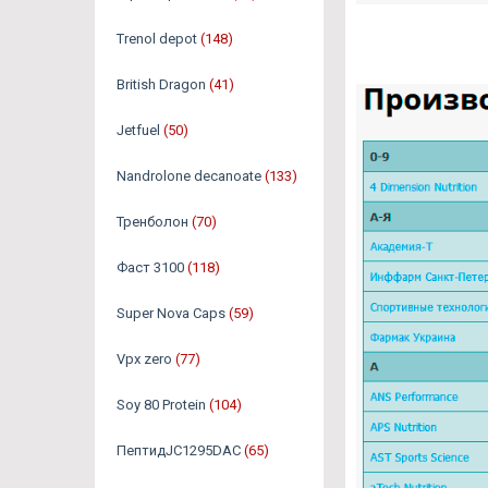
Trenol depot
(148)
British Dragon
(41)
Jetfuel
(50)
Nandrolone decanoate
(133)
Тренболон
(70)
Фаст 3100
(118)
Super Nova Caps
(59)
Vpx zero
(77)
Soy 80 Protein
(104)
ПептидJC1295DAC
(65)