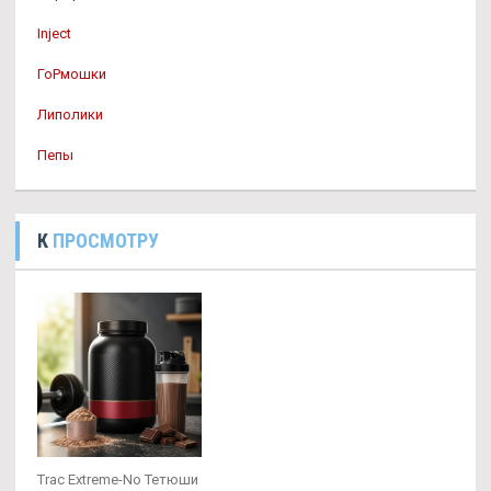
Inject
ГоРмошки
Липолики
Пепы
К
ПРОСМОТРУ
Trac Extreme-No Тетюши