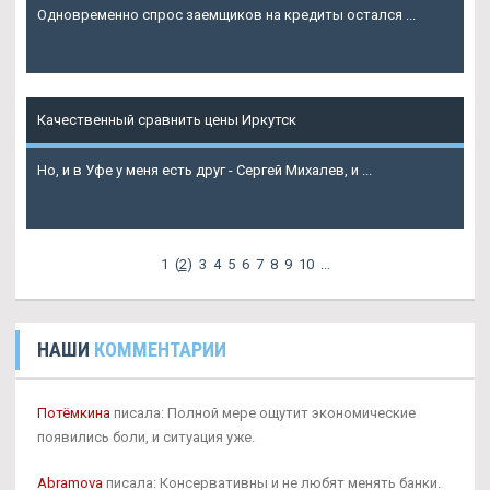
Одновременно спрос заемщиков на кредиты остался ...
Подробнее
Качественный сравнить цены Иркутск
Но, и в Уфе у меня есть друг - Сергей Михалев, и ...
Подробнее
1
(
2
)
3
4
5
6
7
8
9
10
...
НАШИ
КОММЕНТАРИИ
Потёмкина
писала: Полной мере ощутит экономические
появились боли, и ситуация уже.
Abramova
писала: Консервативны и не любят менять банки.