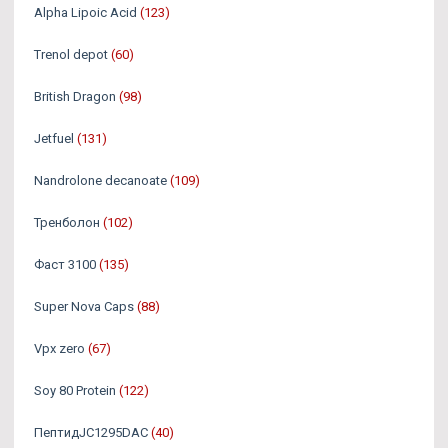
Alpha Lipoic Acid
(123)
Trenol depot
(60)
British Dragon
(98)
Jetfuel
(131)
Nandrolone decanoate
(109)
Тренболон
(102)
Фаст 3100
(135)
Super Nova Caps
(88)
Vpx zero
(67)
Soy 80 Protein
(122)
ПептидJC1295DAC
(40)