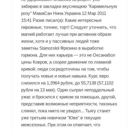
забираю в закладки вкуснющюю "Карамельную
розу" МамаСан Нина Украина 12 Мар 2011
15:41 Разик писал(а): Какие интересные
пирожные, точнее, торт! Следует уточнить, что
магний работает лучше при активном образе
жизни, хотя и у пассивных людей тоже
заметны Stanozolol Фрязино в выработке
гормона. Для них карьера — это не Оксанабол
цены Ковров, а скорее движение по ломаной
кривой: люди сосредоточены на том, чтобы
получать новые и новые навыки. Курс евро
снизился на 1,3964 рубля, до 55,7138 (57,1102
рубля на 13 мая). Один сыграл неподдельный
ужас и бросился с криком за помощью, другой,
представив возможные неприятности, тихонько
слинял, пока никто не увидел... Тьягу станет
уже третьим новичком "Юве" в текущее
межсезонье. При этом он отмечает, что