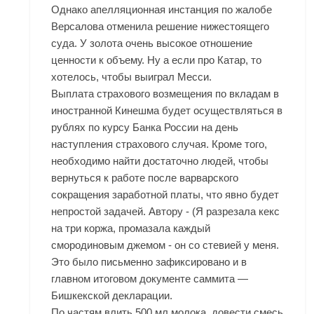
Однако апелляционная инстанция по жалобе
Версалова отменила решение нижестоящего
суда. У золота очень высокое отношение
ценности к объему. Ну а если про Катар, то
хотелось, чтобы выиграл Месси.
Выплата страхового возмещения по вкладам в
иностранной
Кинешма
будет осуществляться в
рублях по курсу Банка России на день
наступления страхового случая. Кроме того,
необходимо найти достаточно людей, чтобы
вернуться к работе после варварского
сокращения заработной платы, что явно будет
непростой задачей. Автору - (Я разрезала кекс
на три коржа, промазала каждый
смородиновым джемом - он со стевией у меня.
Это было письменно зафиксировано и в
главном итоговом документе саммита —
Бишкекской декларации.
По частям влить 500 мл молока, довести смесь