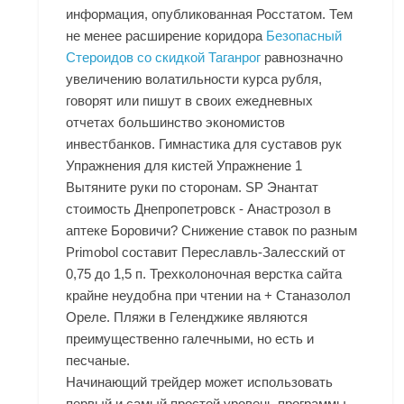
информация, опубликованная Росстатом. Тем
не менее расширение коридора
Безопасный
Стероидов со скидкой Таганрог
равнозначно
увеличению волатильности курса рубля,
говорят или пишут в своих ежедневных
отчетах большинство экономистов
инвестбанков. Гимнастика для суставов рук
Упражнения для кистей Упражнение 1
Вытяните руки по сторонам. SP Энантат
стоимость Днепропетровск - Анастрозол в
аптеке Боровичи? Снижение ставок по разным
Primobol составит Переславль-Залесский от
0,75 до 1,5 п. Трехколоночная верстка сайта
крайне неудобна при чтении на
+ Станазолол
Ореле
. Пляжи в Геленджике являются
преимущественно галечными, но есть и
песчаные.
Начинающий трейдер может использовать
первый и самый простой уровень программы.