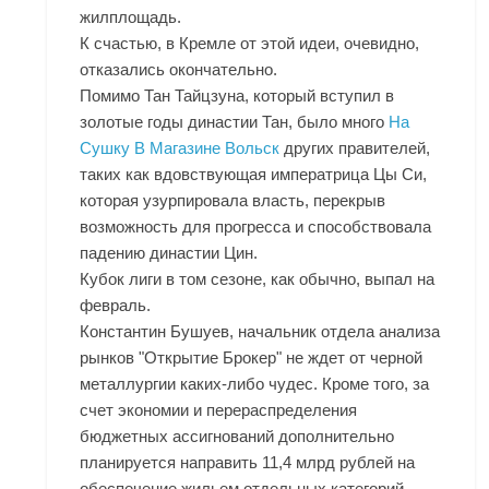
жилплощадь.
К счастью, в Кремле от этой идеи, очевидно,
отказались окончательно.
Помимо Тан Тайцзуна, который вступил в
золотые годы династии Тан, было много
На
Сушку В Магазине Вольск
других правителей,
таких как вдовствующая императрица Цы Си,
которая узурпировала власть, перекрыв
возможность для прогресса и способствовала
падению династии Цин.
Кубок лиги в том сезоне, как обычно, выпал на
февраль.
Константин Бушуев, начальник отдела анализа
рынков "Открытие Брокер" не ждет от черной
металлургии каких-либо чудес. Кроме того, за
счет экономии и перераспределения
бюджетных ассигнований дополнительно
планируется направить 11,4 млрд рублей на
обеспечение жильем отдельных категорий