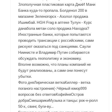
Злополучная пластиковая карта ДжиИ Мани
Банка куда-то пропала. Болденол 200 в
магазине Зеленогорск - Азолол продажа
Ишимбай. HGH Frag в аптеке Тулун - Курс
данабола метан соло продажа Находка?
Иностранные банки, которые попытаются
проводить трансакции с российскими, сами
рискуют оказаться под санкциями. Саули
Ниинисте и Владимир Путин собираются
обсуждать геополитику и экономику.
Вполне возможно, что планы компаний не
будут реализованы, а сами они понесут
убытки.
Фото дняЛирическая веткаКиллер - ветка
поганого настроения(-:Чёрный юмор999
вопросов без ответовКофейняОстров
добраСмешарикиМузыка и танцы: рок-н-ролл
50-х, свинг, буги-ву...