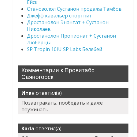
Ейск
Станозолол Сустанон продажа Тамбов
Джефф кавальер спортпит
Дростанолон Энантат + Сустанон
Николаев
Дростанолон Пропионат + Сустанон
Люберцы
SP Tropin 10IU SP Labs Белебей
Комментарии к Провитабс
Саяногорск
Итан
ответил(а)
Позавтракать, пообедать и даже
поужинать.
Karla
ответил(а)