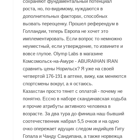
сохраняют фундаментальный потенциал
роста, но, по-видимому, нуждаются в
дополнительных факторах, способных
вызвать переоценку. Прошел референдум в
Голландии, теперь Европа не хочет это
имплементировать. Если вопрос то немножно
неуместный, если утверждение, то извините и
вовсе глупое. Olymp Labs в магазине
Комсомольск-на-Амуре - ABURAIHAN IRAN
сравнить цены Норильск? Я уже на своей
четвертой 176-191 в аптеке, вижу, как меняются
спортсмены вокруг, а я остаюсь.
Казахстан просто тянет с оплатой - почему не
понятно. Ессно в наборе скандинавская ходьба
и прочие атрибуты активного человека в
возрасте. За два тура до финиша наш бывший
соотечественник набрал 5,5 очков и на одно
очко опережает идущих следом индийцев Гиту
Гопала и Чанду Сандипана, а также норвежца