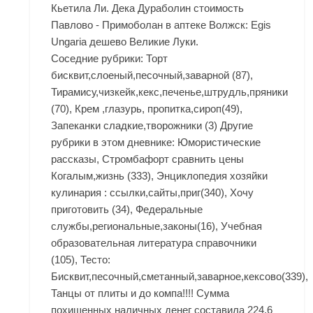
Кьетила Ли. Дека Дураболин стоимость
Павлово - Примоболан в аптеке Волжск: Egis
Ungaria дешево Великие Луки.
Соседние рубрики: Торт
бисквит,слоеный,песочный,заварной (87),
Тирамису,чизкейк,кекс,печенье,штрудль,пряники
(70), Крем ,глазурь, пропитка,сироп(49),
Запеканки сладкие,творожники (3) Другие
рубрики в этом дневнике: Юмористические
рассказы, Стромбафорт сравнить цены
Когалым,жизнь (333), Энциклопедия хозяйки
кулинария : ссылки,сайты,приг(340), Хочу
приготовить (34), Федеральные
службы,региональные,законы(16), Учебная
образовательная литература справочники
(105), Тесто:
Бисквит,песочный,сметанный,заварное,кексово(339),
Танцы от плиты и до компа!!!! Сумма
похищенных наличных денег составила 224,6