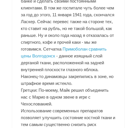
банке и сделать своими постоянными
клиентами. В том же госпитале чуть более чем
за год до этого, 11 января 1941 года, скончался
Ласкер. Сейчас перевес также на стороне тех,
кто ставит на рубль, но не такой большой, как
раньше. Ну и около года назад я отказалась от
спиртного, кофе и прочей каки - мы же
готовимся. Сетчатка
Примоболан сравнить
цены Волгодонск
- данное изящный слой
дерганой ткани, расположенной на задней
внутренней плоскости глазного яблока.
Наконец-то динамовцы закрепились в зоне, но
штрафное время истекло.
Гретцки: По-моему, Майк решил объединить
нас с Марио в одном звене в игре с
Чехословакией.
Использование современных препаратов
позволяет улучшить состояние костной ткани и
тем самым существенно снизить риск