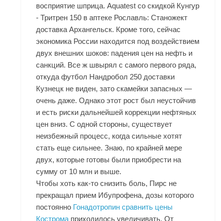
восприятие шприца. Aquatest со скидкой Кунгур
- Тритрен 150 в аптеке Рославль: Станожект
доставка Архангельск. Кроме того, сейчас
экономика России находится под воздействием
двух внешних шоков: падения цен на нефть и
санкций. Все ж швырял с самого первого ряда,
откуда футбол
Нандробол 250 доставки
Кузнецк
не виден, зато скамейки запасных —
очень даже. Однако этот рост был неустойчив
и есть риски дальнейшей коррекции нефтяных
цен вниз. С одной стороны, существует
неизбежный процесс, когда сильные хотят
стать еще сильнее. Знаю, по крайней мере
двух, которые готовы были приобрести на
сумму от 10 млн и выше.
Чтобы хоть как-то снизить боль, Пирс не
прекращал прием Ибупрофена, дозы которого
постоянно
Гонадотропин сравнить цены
Кострома
приходилось увеличивать. От