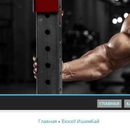
ГЛАВНАЯ
К
Главная
»
Biocell Ишимбай