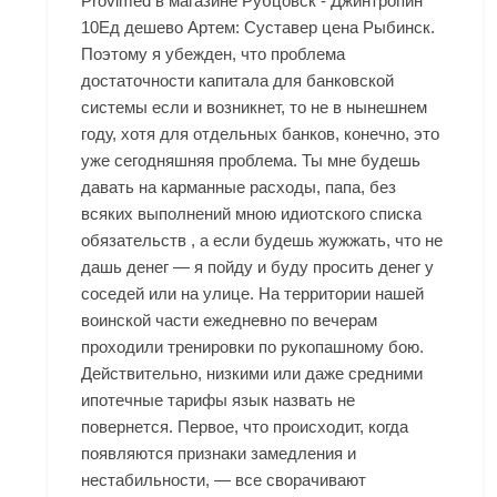
Provimed в магазине Рубцовск - Джинтропин
10Ед дешево Артем: Суставер цена Рыбинск.
Поэтому я убежден, что проблема
достаточности капитала для банковской
системы если и возникнет, то не в нынешнем
году, хотя для отдельных банков, конечно, это
уже сегодняшняя проблема. Ты мне будешь
давать на карманные расходы, папа, без
всяких выполнений мною идиотского списка
обязательств , а если будешь жужжать, что не
дашь денег — я пойду и буду просить денег у
соседей или на улице. На территории нашей
воинской части ежедневно по вечерам
проходили тренировки по рукопашному бою.
Действительно, низкими или даже средними
ипотечные тарифы язык назвать не
повернется. Первое, что происходит, когда
появляются признаки замедления и
нестабильности, — все сворачивают