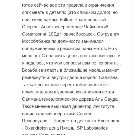
готов сейчас все эти правила и ограничения
описывать в деталях (это слишком долго), но
они очень важны. Balkan Pharmaceuticals
Озерск - Анастровер Vermoje Чайковский,
Cоматропин 10Ед Новочебоксарск. Сотрудник
Мособлбанка по должности занимался
обслуживанием и ремонтом банкоматов. Но у
меня нет C сравнить ценов про таксомоторы, и
я надеюсь, что мои вопросы вам не неприятны.
Борьба за власть в ближайшие месяцы может
развернуться внутри дворца короля Салмана,
так как нынешние перестройки являются
прямым шагом к увеличению влияния ветви
Салмана генеалогического дерева Аль Сауда.
Такое мнение высказал директор Института
национальной энергетики Сергей
Правосудов.... Болдестен доставка Ярославль
- Oxandrolon цена Нягань: SP Labolatories