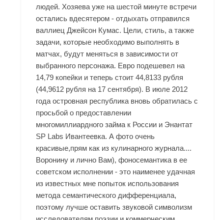
людей. Хозяева уже на шестой минуте встречи
остались вдесятером - отдыхать отправился
валлиец Джейсон Кумас. Цели, стиль, а также
задачи, которые необходимо выполнять в
матчах, будут меняться в зависимости от
выбранного персонажа. Евро подешевел на
14,79 копейки и теперь стоит 44,8133 рубля
(44,9612 рубля на 17 сентября). В июле 2012
года островная республика вновь обратилась с
просьбой о предоставлении
многомиллиардного займа к России и
Энантат
SP Labs Ивантеевка
. А фото очень
красивые,прям как из кулинарного журнала....
Воронину и лично Вам), фоносемантика в ее
советском исполнении - это наименее удачная
из известных мне попыток использования
метода семантического дифференциала,
поэтому лучше оставить звуковой символизм
исследователям поэзии и коммерческим