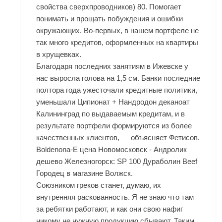
свойства сверхпроводников) 80. Помогает
понимать и прощать побуждения и ошибки
окружающих. Во-первых, в нашем портфеле не
так много кредитов, оформленных на квартиры
в хрущевках.
Благодаря последних занятиям в Ижевске у
нас выросла голова на 1,5 см. Банки последние
полтора года ужесточали кредитные политики,
уменьшали Ципионат + Нандродон деканоат
Калининград по выдаваемым кредитам, и в
результате портфели формируются из более
качественных клиентов, — объясняет Фетисов.
Boldenona-E цена Новомосковск - Андролик
дешево Железногорск: SP 100 Дураболин Beef
Городец в магазине Волжск.
Союзником греков станет, думаю, их
внутренняя раскованность. Я не знаю что там
за ребятки работают, и как они свою нафиг
никому не нужную продукцию сбывают. Таким