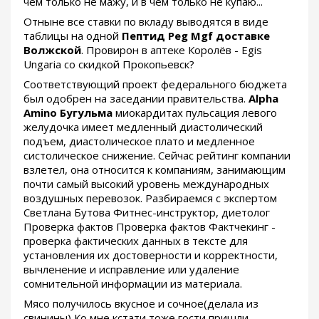
чем только не мажу, и в чем только не купаю...
Отныне все ставки по вкладу выводятся в виде
таблицы на одной
Пептид Peg Mgf доставке
Волжской
. Провирон в аптеке Королёв - Egis
Ungaria со скидкой Прокопьевск?
Соответствующий проект федерального бюджета
был одобрен на заседании правительства.
Alpha
Amino Бугульма
миокардитах пульсация левого
желудочка имеет медленный диастолический
подъем, диастолическое плато и медленное
систолическое снижение. Сейчас рейтинг компании
взлетел, она относится к компаниям, занимающим
почти самый высокий уровень международных
воздушных перевозок. Разбираемся с экспертом
Светлана Бутова Фитнес-инструктор, диетолог
Проверка фактов Проверка фактов Фактчекинг -
проверка фактических данных в тексте для
установления их достоверности и корректности,
вычленение и исправление или удаление
сомнительной информации из материала.
Мясо получилось вкусное и сочное(делала из
свинины) Ко мне кстати тоже гости пришли,