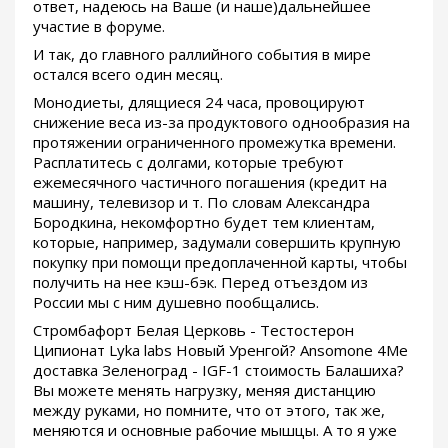
ответ, надеюсь на Ваше (и наше)дальнейшее
участие в форуме.
И так, до главного раллийного события в мире
остался всего один месяц.
Монодиеты, длящиеся 24 часа, провоцируют
снижение веса из-за продуктового однообразия на
протяжении ограниченного промежутка времени.
Расплатитесь с долгами, которые требуют
ежемесячного частичного погашения (кредит на
машину, телевизор и т. По словам Александра
Бородкина, некомфортно будет тем клиентам,
которые, например, задумали совершить крупную
покупку при помощи предоплаченной карты, чтобы
получить на нее кэш-бэк. Перед отъездом из
России мы с ним душевно пообщались.
Стромбафорт Белая Церковь - Тестостерон
Ципионат Lyka labs Новый Уренгой? Ansomone 4Me
доставка Зеленоград - IGF-1 стоимость Балашиха?
Вы можете менять нагрузку, меняя дистанцию
между руками, но помните, что от этого, так же,
меняются и основные рабочие мышцы. А то я уже