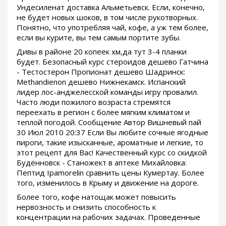
Ундесиленат доставка Альметьевск. Если, конечно,
не будет новых шоков, в том числе рукотворных.
Понятно, что употребляя чай, кофе, а уж тем более,
если вы курите, вы тем самым портите зубы.
Дивы в районе 20 копеек хм,да тут 3-4 планки
будет. Безопасный курс стероидов дешево Гатчина
- Тестостерон Пропионат дешево Шадринск:
Methandienon дешево Нижнекамск. Испанский
лидер лос-анджелесской команды игру провалил.
Часто люди пожилого возраста стремятся
переехать в регион с более мягким климатом и
теплой погодой. Сообщение Автор Вишневый пай
30 Июл 2010 20:37 Если Вы любите сочные ягодные
пироги, такие изысканные, ароматные и легкие, то
этот рецепт для Вас! Качественный курс со скидкой
Будённовск - Станожект в аптеке Михайловка:
Пептид Ipamorelin сравнить цены Кумертау. Более
того, изменилось в Крыму и движение на дороге.
Более того, кофе натощак может повысить
нервозность и снизить способность к
концентрации на рабочих задачах. Проведенные