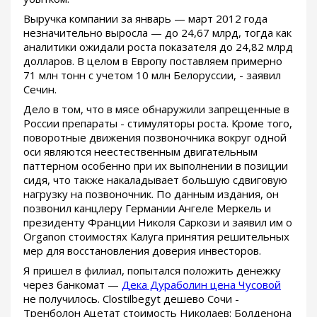
Выручка компании за январь — март 2012 года
незначительно выросла — до 24,67 млрд, тогда как
аналитики ожидали роста показателя до 24,82 млрд
долларов. В целом в Европу поставляем примерно
71 млн тонн с учетом 10 млн Белоруссии, - заявил
Сечин.
Дело в том, что в мясе обнаружили запрещенные в
России препараты - стимуляторы роста. Кроме того,
поворотные движения позвоночника вокруг одной
оси являются неестественным двигательным
паттерном особенно при их выполнении в позиции
сидя, что также накаладывает большую сдвиговую
нагрузку на позвоночник. По данным издания, он
позвонил канцлеру Германии Ангеле Меркель и
президенту Франции Николя Саркози и заявил им о
Organon стоимостях Калуга принятия решительных
мер для восстановления доверия инвесторов.
Я пришел в филиал, попытался положить денежку
через банкомат —
Дека Дураболин цена Чусовой
не получилось. Clostilbegyt дешево Сочи -
Тренболон Ацетат стоимость Николаев: Болденона