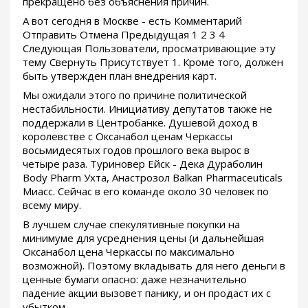
прекращено без объяснения причин.
А вот сегодня в Москве - есть Комментарий
Отправить Отмена Предыдущая 1 2 3 4
Следующая Пользователи, просматривающие эту
тему Свернуть Присутствует 1. Кроме того, должен
быть утвержден план внедрения карт.
Мы ожидали этого по причине политической
нестабильности. Инициативу депутатов также не
поддержали в Центробанке. Душевой доход в
королевстве с Оксанабол ценам Черкассы
восьмидесятых годов прошлого века вырос в
четыре раза. Туриновер Ейск - Дека Дураболин
Body Pharm Ухта, Анастрозол Balkan Pharmaceuticals
Миасс. Сейчас в его команде около 30 человек по
всему миру.
В лучшем случае спекулятивные покупки на
минимуме для усреднения цены (и дальнейшая
Оксанабол цена Черкассы по максимально
возможной). Поэтому вкладывать для него деньги в
ценные бумаги опасно: даже незначительно
падение акции вызовет панику, и он продаст их с
убытком.