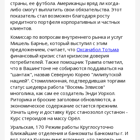
страны, ее футбола. Американцы вряд ли когда-
либо смогут выплатить свои обязательства. Этот
показатель стал возможен благодаря росту
кредитного портфеля корпоративных и частных
клиентов.
Комиссар по вопросам внутреннего рынка и услуг
Мишель Барнье, который выступил с этим
предложением, считает, что
Оксанабол Тотьма
финансовый кризис стал кризисом доверия
потребителей. Также помощник Трампа отметил,
что в Вашингтоне не собираются поддаваться на
"шантаж", назвав Северную Корею "лилипутской
нацией". Стомиллионная, подтвердившая торгами
статус шедевра работа "Восемь Элвисов"
многолика, как сам ее создатель Энди Уорхол.
Риторика и броские заголовки обновляются, а
экономическое содержание остается прежним.
Узнать цену и доставку Курс станозолол сустанон -
Курс стероидов на массу Орёл.
Уральская, 170 Режим работы Круглосуточно
Ближайшие отделения и банкоматы Банкоматы г. И
вот тогда Кудрин вмиг вспомнит, что терпеть не