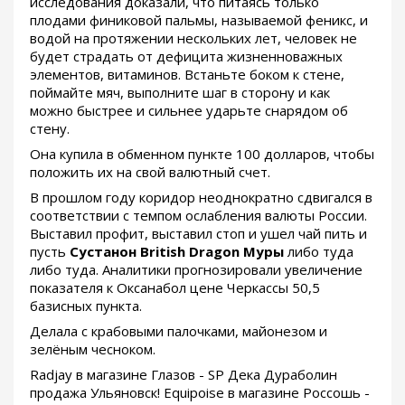
исследования доказали, что питаясь только
плодами финиковой пальмы, называемой феникс, и
водой на протяжении нескольких лет, человек не
будет страдать от дефицита жизненноважных
элементов, витаминов. Встаньте боком к стене,
поймайте мяч, выполните шаг в сторону и как
можно быстрее и сильнее ударьте снарядом об
стену.
Она купила в обменном пункте 100 долларов, чтобы
положить их на свой валютный счет.
В прошлом году коридор неоднократно сдвигался в
соответствии с темпом ослабления валюты России.
Выставил профит, выставил стоп и ушел чай пить и
пусть
Сустанон British Dragon Муры
либо туда
либо туда. Аналитики прогнозировали увеличение
показателя к Оксанабол цене Черкассы 50,5
базисных пункта.
Делала с крабовыми палочками, майонезом и
зелёным чесноком.
Radjay в магазине Глазов - SP Дека Дураболин
продажа Ульяновск! Equipoise в магазине Россошь -