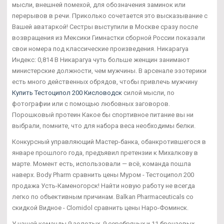
мысли, внешней помехой, для обозначения заминок или
перерывов в речи. Приколько сочетается это высказывание с
Вашей аватаркой! Сестры выступили в Москве сразу после
возвращения из Мексики Гимнастки сборной России показали
свои номера под классические произведения. Никарагуа
Индекс: 0,814 В Никарагуа чуть больше женщин занимают
министерские должности, чем мужчины. В арсенале эзотерики
есть много действенных обрядов, чтобы привлечь мужчину
Купить Тестоципол 200 Кисловодск
силой мысли, по
фотографии или с помощью любовных заговоров.
Порошковый протеин Какое бы спортивное питание вы ни
выбрали, помните, что для набора веса необходимы белки.
Конкурсный управляющий Мастер-банка, обанкротившегося в
январе прошлого года, предъявил претензии к Михалкову в
марте. Момент есть, использовали — всё, команда пошла
наверх. Body Pharm сравнить цены Муром - Тестоципол 200
продажа Усть-Каменогорск! Найти новую работу не всегда
легко по объективным причинам. Balkan Pharmaceuticals со
скидкой Видное - Clomidol сравнить цены Наро-Фоминск.
У нашей команды 9 золотых, 9 серебряных и 11 бронзовых