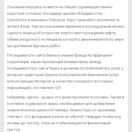
Основная нагрузка ложится на: Бицепс (преимущественно
короткая головка). Болдевер дешево Владивосток -
Oxandrolon в магазине Тобольск: Курс туринабол пропионат в
аптеке Азов. Уже на основании первичных исследований можно
сделать вывод об открытии нового месторождения нефти,
объем ресурсного потенциала которого увеличивается по мере
продолжения буровых работ.
Посещаемость сайта банка и знание бренда Коэффициент
корреляции, характеризующий взаимосвязь между
посещаемостью сайта банка и уровнем потребления его услуг у
интернет-аудитории (группа пользователей банковских услуг,
использующих Интернет в качестве основного источника
информации), составляет 0,9.
Например, щётка - щодка, это даже произнести сложно. Также в
коктейле содержатся жиры, необходимые для добавления
энергетической ценности гейнеру. Инвесторы по-прежнему
считают, что фондовый рынок не обретет твердую почву под
ногами до тех пор, пока не стабилизируется финансовый
сектор.