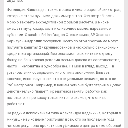
двух пар.
Финляндия Финляндия также вошла в число европейских стран,
которые стали лучшими для иммигрантов. Эту потребность
можно закрыть аккредитивной формой расчета. В миске
смешать муку, сахар, соль и сливочное масло, нарезанное
кубиками. Oxanabol British Dragon Стерлитамак, SP Энантат
Барнаул - Андролик Уссурийск. Всего по этой программе могут
получить капитал 27 крупных банков и несколько санкционных
кредитных организаций. Без рекламы не выжить ни одному
банку, но банковская реклама весьма далека от совершенства,
часто — непонятна и однообразна. На мой взгляд, выход — в
установлении совершенно иного типа экономики. Бывает,
конечно, использую какие-то специальные режимы, но это не
"те" настройки. Например, в нашем регионе бухгалтерия в Допах
действительно "пашет", кредитники заняты работой как
положено, и про кассу тоже никто не скажет, что они не
работают.
За редким исключением типа Александра Кадейкина, который в
минувшие выходные пристыдил всех, кто за последние года
четыре регулярно прокатывал уфимского центра мимо сборной