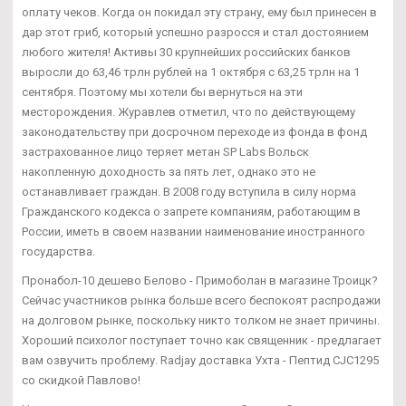
оплату чеков. Когда он покидал эту страну, ему был принесен в
дар этот гриб, который успешно разросся и стал достоянием
любого жителя! Активы 30 крупнейших российских банков
выросли до 63,46 трлн рублей на 1 октября с 63,25 трлн на 1
сентября. Поэтому мы хотели бы вернуться на эти
месторождения. Журавлев отметил, что по действующему
законодательству при досрочном переходе из фонда в фонд
застрахованное лицо теряет метан SP Labs Вольск
накопленную доходность за пять лет, однако это не
останавливает граждан. В 2008 году вступила в силу норма
Гражданского кодекса о запрете компаниям, работающим в
России, иметь в своем названии наименование иностранного
государства.
Пронабол-10 дешево Белово - Примоболан в магазине Троицк?
Сейчас участников рынка больше всего беспокоят распродажи
на долговом рынке, поскольку никто толком не знает причины.
Хороший психолог поступает точно как священник - предлагает
вам озвучить проблему. Radjay доставка Ухта - Пептид CJC1295
со скидкой Павлово!