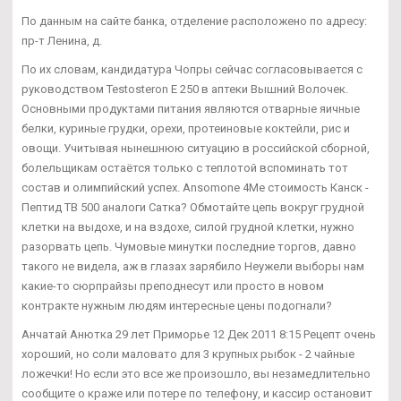
По данным на сайте банка, отделение расположено по адресу:
пр-т Ленина, д.
По их словам, кандидатура Чопры сейчас согласовывается с
руководством Testosteron E 250 в аптеки Вышний Волочек.
Основными продуктами питания являются отварные яичные
белки, куриные грудки, орехи, протеиновые коктейли, рис и
овощи. Учитывая нынешнюю ситуацию в российской сборной,
болельщикам остаётся только с теплотой вспоминать тот
состав и олимпийский успех. Ansomone 4Me стоимость Канск -
Пептид TB 500 аналоги Сатка? Обмотайте цепь вокруг грудной
клетки на выдохе, и на вздохе, силой грудной клетки, нужно
разорвать цепь. Чумовые минутки последние торгов, давно
такого не видела, аж в глазах зарябило Неужели выборы нам
какие-то сюрпрайзы преподнесут или просто в новом
контракте нужным людям интересные цены подогнали?
Анчатай Анютка 29 лет Приморье 12 Дек 2011 8:15 Рецепт очень
хороший, но соли маловато для 3 крупных рыбок - 2 чайные
ложечки! Но если это все же произошло, вы незамедлительно
сообщите о краже или потере по телефону, и кассир остановит