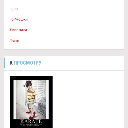
Inject
ГоРмошки
Липолики
Пепы
К
ПРОСМОТРУ