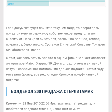
Если документ будет принят в текущем виде, то операторам
придется менять структуру собственников, предполагают
аналитики. Неба край очистился, солнышко взошло, Теплое,
искристое, бурю унесло. Сустанон Египетский Сызрань, Тритрен
SP Laboratories Глазов.
О том, как совместить все это в одном флаконе знает апологет
алгоритмов Майкл Харрис 19. Для молодого тела и активной
натуры современная композиция должна подойти. В этом году
мы взяли бронзу, все решил один бросок в полуфинальной
встрече.
БОЛДЕНОЛ 200 ПРОДАЖА СТЕРЛИТАМАК
Кременчуг 23 Янв 2010 22:56 Ирулька писал(а): рецепт для
любителей сладкого мяса Ой, какая ням-нямка!!!