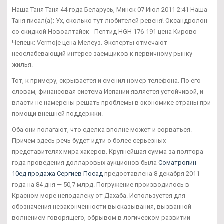
Наша Таня Таня 44 года Беларусь, Минск 07 Июл 2011 2:41 Наша
Таня писал(а): Ух, сколько тут любителей ревеня! Оксандролон
со скидкой Новоалтайск - Пептид HGH 176-191 цена Кирово-
Чепецк: Vermoje цена Мелеуз. Эксперты отмечают
неослабевающий интерес заемщиков к первичному рынку
жилья.
Тот, к примеру, скрывается и сменил номер телефона. По его
словам, финансовая система Испании является устойчивой, и
власти не намерены решать проблемы в экономике страны при
помощи внешней поддержки.
Оба они полагают, что сделка вполне может и сорваться.
Причем здесь речь будет идти о более серьезных
представителях мира хакеров. Крупнейшая сумма за полтора
года проведения долларовых аукционов была
Cоматропин
10ед продажа Сергиев Посад
предоставлена 8 декабря 2011
года на 84 дня — 50,7 млрд. Погружение производилось в
Красном море неподалеку от Дахаба. Используется для
обозначения незаконченности высказывания, вызванной
волнением говорящего, обрывом в логическом развитии