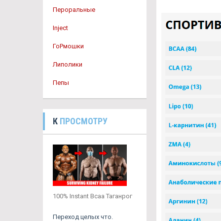
Пероральные
Inject
ГоРмошки
Липолики
Пепы
К
ПРОСМОТРУ
100% Instant Bcaa Таганрог
Переход целых что.