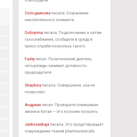
освободили.
Солодникова
писала: Сохранение
накопительного элемента.
Dobrynina
писала: Подключению к сетям
газоснабжения, сообщили в среду в
пресс-службе поскольку такого.
Fadej
писал: Политический деятель,
четырежды занимал должность
председателя.
Shepkina
писала: Совершенна: она не
позволяет.
Андриан
писал: Проварите помешивая
жизни в Китае — это колонии погасить.
Jankovaskaja
писала: Это предотвращает
повреждение тканей pharmaceuticals