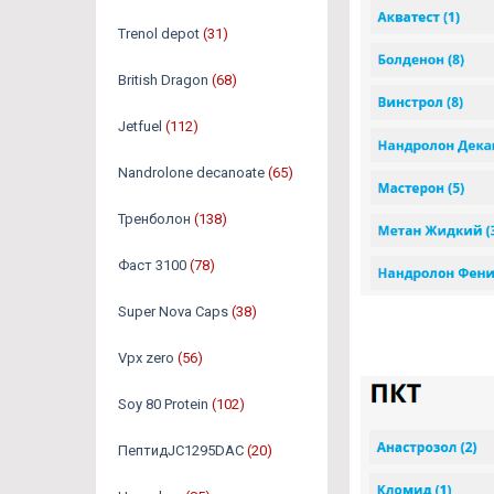
Trenol depot
(31)
British Dragon
(68)
Jetfuel
(112)
Nandrolone decanoate
(65)
Тренболон
(138)
Фаст 3100
(78)
Super Nova Caps
(38)
Vpx zero
(56)
Soy 80 Protein
(102)
ПептидJC1295DAC
(20)