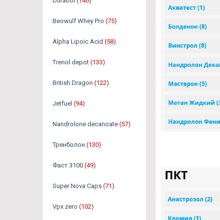
Durabol
(146)
Beowulf Whey Pro
(75)
Alpha Lipoic Acid
(58)
Trenol depot
(133)
British Dragon
(122)
Jetfuel
(94)
Nandrolone decanoate
(57)
Тренболон
(130)
Фаст 3100
(49)
Super Nova Caps
(71)
Vpx zero
(102)