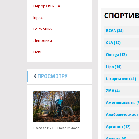
Пероральные
Inject
ГоРмошки
Липолики
Пепы
К
ПРОСМОТРУ
Заказать Oil Base Миасс