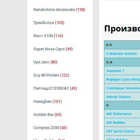
Nandrolone decanoate
(138)
Тренболон
(105)
Фаст 3100
(116)
Super Nova Caps
(49)
Vpx zero
(80)
Soy 80 Protein
(122)
ПептидJC1295DAC
(43)
Hexaghen
(101)
Golden Bar
(65)
Complex 2200
(43)