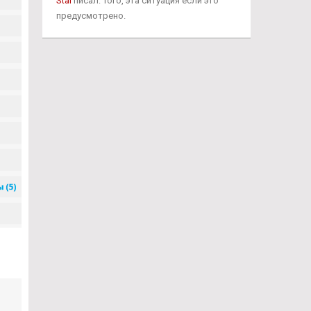
Stal
писал: Того, эта ситуация если это
предусмотрено.