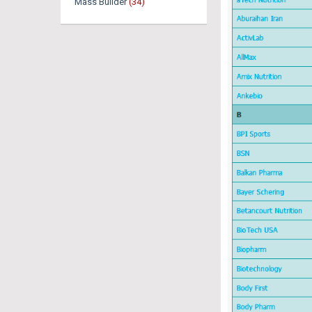
Mass Builder
(34)