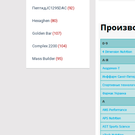
ПептидJC1295DAC
(92)
Hexaghen
(80)
Golden Bar
(107)
Complex 2200
(104)
Mass Builder
(95)