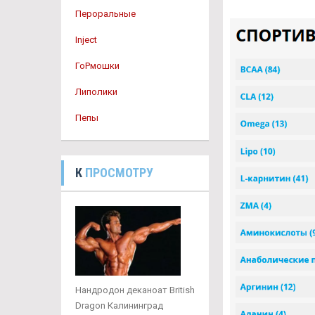
Пероральные
Inject
ГоРмошки
Липолики
Пепы
К
ПРОСМОТРУ
Нандродон деканоат British
Dragon Калининград