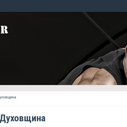
уховщина
 Духовщина