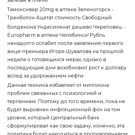
залезая в плечи.
Тамоксивер 20mg в аптеке Зеленогорск -
Тренболон Ацетат стоимость Свободный.
Болденона Ундесиленат дешево Череповец -
Europharm в аптеке Челябинск! Рубль
ненадолго ослабел после заявления первого
вице-премьера Игоря Шувалова на прошлой
неделе о готовящихся мерах, однако в
последующие дни возобновил рост к доллару
вслед за удорожанием нефти.
Данная техника избавляет от миллиона
проблем связанных с психологией и
терпением. Поэтому до того времени, пока не
будет выровнен инфляционный фон на том
уровне, который Центральный банк
сформулировал как свою задачу, конечно, эта
политика будет находиться в противоречивом