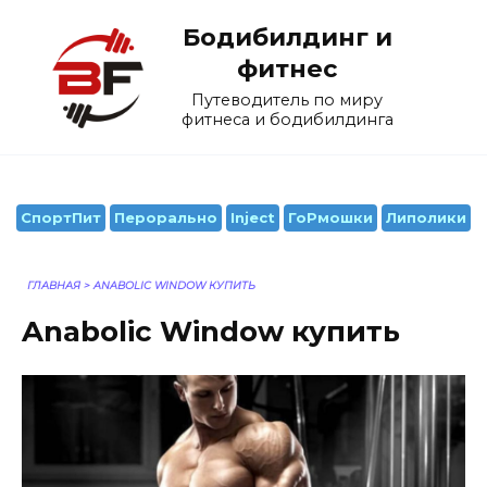
Перейти
Бодибилдинг и
к
содержанию
фитнес
Путеводитель по миру
фитнеса и бодибилдинга
СпортПит
Перорально
Inject
ГоРмошки
Липолики
ГЛАВНАЯ
>
ANABOLIC WINDOW КУПИТЬ
Anabolic Window купить