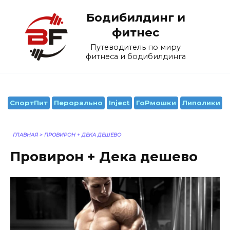
Перейти
Бодибилдинг и
к
содержанию
фитнес
Путеводитель по миру
фитнеса и бодибилдинга
СпортПит
Перорально
Inject
ГоРмошки
Липолики
ГЛАВНАЯ
>
ПРОВИРОН + ДЕКА ДЕШЕВО
Провирон + Дека дешево