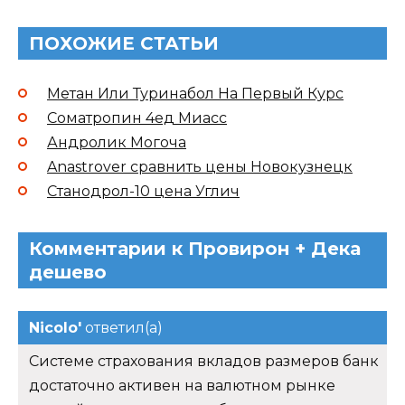
ПОХОЖИЕ СТАТЬИ
Метан Или Туринабол На Первый Курс
Cоматропин 4ед Миасс
Андролик Могоча
Anastrover сравнить цены Новокузнецк
Станодрол-10 цена Углич
Комментарии к Провирон + Дека
дешево
Nicolo'
ответил(а)
Системе страхования вкладов размеров банк
достаточно активен на валютном рынке