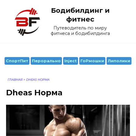
Перейти
Бодибилдинг и
к
содержанию
фитнес
Путеводитель по миру
фитнеса и бодибилдинга
СпортПит
Перорально
Inject
ГоРмошки
Липолики
ГЛАВНАЯ
>
DHEAS НОРМА
Dheas Норма