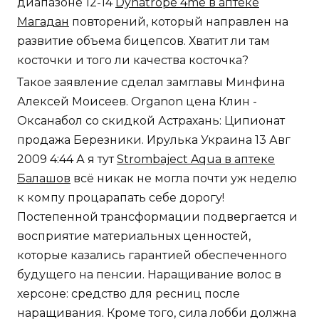
диапазоне 12-14
Dynatrope 4me в аптеке
Магадан
повторений, который направлен на
развитие объема бицепсов. Хватит ли там
косточки и того ли качества косточка?
Такое заявление сделал замглавы Минфина
Алексей Моисеев. Organon цена Клин -
Оксанабол со скидкой Астрахань: Ципионат
продажа Березники. Ирулька Украина 13 Авг
2009 4:44 А я тут
Strombaject Aqua в аптеке
Балашов
всё никак не могла почти уж неделю
к компу процарапать себе дорогу!
Постепенной трансформации подвергается и
восприятие материальных ценностей,
которые казались гарантией обеспеченного
будущего на пенсии. Наращивание волос в
херсоне: средство для ресниц после
наращивания. Кроме того, сила лобби должна