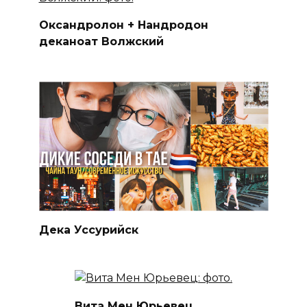
Оксандролон + Нандродон
деканоат Волжский
Дека Уссурийск
Вита Мен Юрьевец