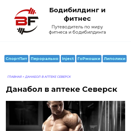
Перейти
Бодибилдинг и
к
содержанию
фитнес
Путеводитель по миру
фитнеса и бодибилдинга
СпортПит
Перорально
Inject
ГоРмошки
Липолики
ГЛАВНАЯ
>
ДАНАБОЛ В АПТЕКЕ СЕВЕРСК
Данабол в аптеке Северск