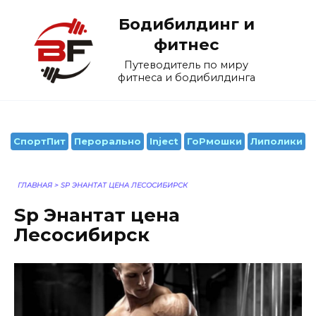
Перейти
Бодибилдинг и
к
содержанию
фитнес
Путеводитель по миру
фитнеса и бодибилдинга
СпортПит
Перорально
Inject
ГоРмошки
Липолики
ГЛАВНАЯ
>
SP ЭНАНТАТ ЦЕНА ЛЕСОСИБИРСК
Sp Энантат цена
Лесосибирск