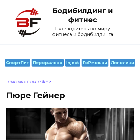
Перейти
Бодибилдинг и
к
содержанию
фитнес
Путеводитель по миру
фитнеса и бодибилдинга
СпортПит
Перорально
Inject
ГоРмошки
Липолики
ГЛАВНАЯ
>
ПЮРЕ ГЕЙНЕР
Пюре Гейнер