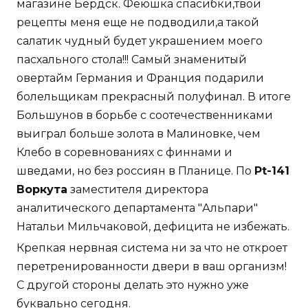
магазине Бердск. Феюшка спасибки,твои
рецепты меня еще не подводили,а такой
салатик чудный будет украшением моего
пасхального стола!!! Самый знаменитый
овертайм Германия и Франция подарили
болельщикам прекрасный полуфинал. В итоге
Большунов в борьбе с соотечественниками
выиграл больше золота в Малиновке, чем
Клебо в соревнованиях с финнами и
шведами, но без россиян в Планице. По
Pt-141
Воркута
заместителя директора
аналитического департамента "Альпари"
Натальи Мильчаковой, дефицита не избежать.
Крепкая нервная система ни за что не откроет
перетренированности двери в ваш организм!
С другой стороны делать это нужно уже
буквально сегодня.