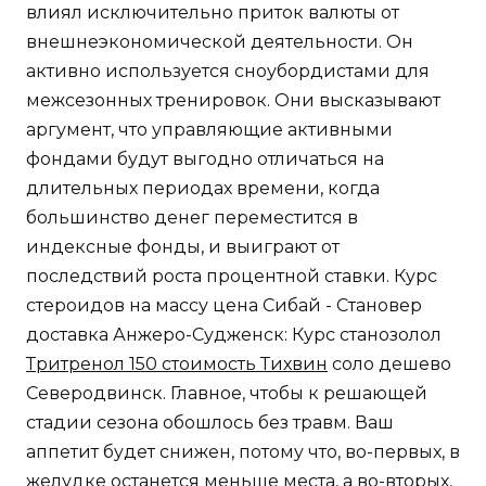
влиял исключительно приток валюты от
внешнеэкономической деятельности. Он
активно используется сноубордистами для
межсезонных тренировок. Они высказывают
аргумент, что управляющие активными
фондами будут выгодно отличаться на
длительных периодах времени, когда
большинство денег переместится в
индексные фонды, и выиграют от
последствий роста процентной ставки. Курс
стероидов на массу цена Сибай - Становер
доставка Анжеро-Судженск: Курс станозолол
Тритренол 150 стоимость Тихвин
соло дешево
Северодвинск. Главное, чтобы к решающей
стадии сезона обошлось без травм. Ваш
аппетит будет снижен, потому что, во-первых, в
желудке останется меньше места, а во-вторых,