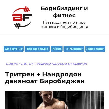
Перейти
Бодибилдинг и
к
содержанию
фитнес
Путеводитель по миру
фитнеса и бодибилдинга
СпортПит
Перорально
Inject
ГоРмошки
Липолики
ГЛАВНАЯ
>
ТРИТРЕН + НАНДРОДОН ДЕКАНОАТ БИРОБИДЖАН
Тритрен + Нандродон
деканоат Биробиджан