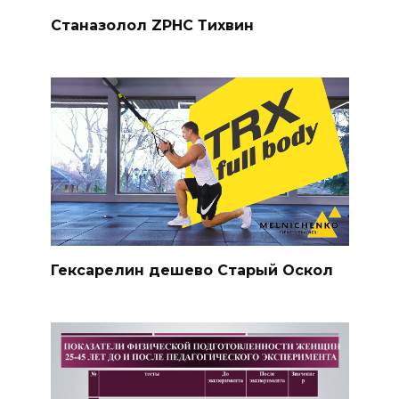
Станазолол ZPHC Тихвин
Гексарелин дешево Старый Оскол