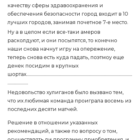
качеству сферы здравоохранения и
обеспечения безопасности город входит в 10
лучших городов, занимая почетное 7-е место.
Ну а в целом если все-таки амеров
расколдуют, и они посыпятся, то конечно
наши снова начнут игру на опережение,
теперь снова есть куда падать, поэтмоу еще
денек посидим в крупных
шортах.................................................................................................................
......................
Недовольство хулиганов было вызвано тем,
что их любимая команда проиграла восемь из
последних десяти матчей.
Решение в отношении указанных
рекомендаций, а также по вопросу о том,
осуществлять ли программу приобретения, и