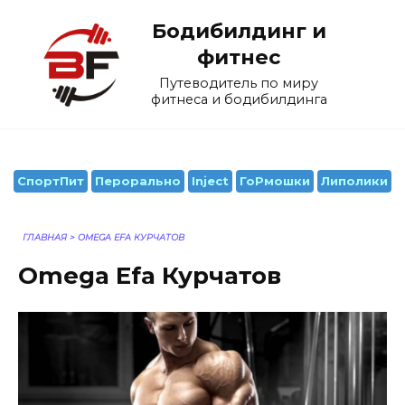
Перейти
Бодибилдинг и
к
содержанию
фитнес
Путеводитель по миру
фитнеса и бодибилдинга
СпортПит
Перорально
Inject
ГоРмошки
Липолики
ГЛАВНАЯ
>
OMEGA EFA КУРЧАТОВ
Omega Efa Курчатов