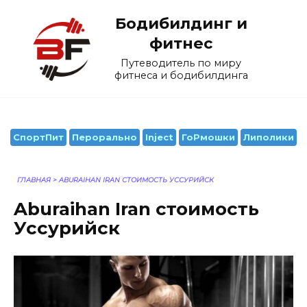
Перейти
Бодибилдинг и
к
содержанию
фитнес
Путеводитель по миру
фитнеса и бодибилдинга
СпортПит
Перорально
Inject
ГоРмошки
Липолики
ГЛАВНАЯ
>
ABURAIHAN IRAN СТОИМОСТЬ УССУРИЙСК
Aburaihan Iran стоимость
Уссурийск