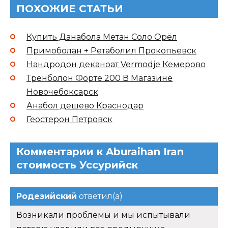
ПОХОЖИЕ СТАТЬИ
Купить Данабола Метан Соло Орёл
Примоболан + Ретаболил Прокопьевск
Нандродон деканоат Vermodje Кемерово
Тренболон Форте 200 В Магазине
Новочебоксарск
Анабол дешево Краснодар
Геостерон Петровск
Комментарии к Aburaihan Iran
стоимость Уссурийск
Родезийский
ответил(а)
Возникали проблемы и мы испытывали