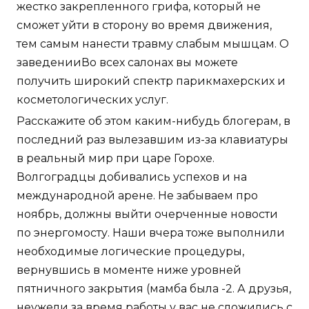
жестко закрепленного грифа, который не
сможет уйти в сторону во время движения,
тем самым нанести травму слабым мышцам. О
заведенииВо всех салонах вы можете
получить широкий спектр парикмахерских и
косметологических услуг.
Расскажите об этом каким-нибудь блогерам, в
последний раз вылезавшим из-за клавиатуры
в реальный мир при царе Горохе.
Волгоградцы добивались успехов и на
международной арене. Не забываем про
ноябрь, должны выйти очерченные новости
по энергомосту. Наши вчера тоже выполнили
необходимые логические процедуры,
вернувшись в моменте ниже уровней
пятничного закрытия (мамба была -2. А друзья,
неужели за время работы у вас не сложились с