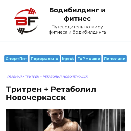
Перейти
Бодибилдинг и
к
содержанию
фитнес
Путеводитель по миру
фитнеса и бодибилдинга
СпортПит
Перорально
Inject
ГоРмошки
Липолики
ГЛАВНАЯ
>
ТРИТРЕН + РЕТАБОЛИЛ НОВОЧЕРКАССК
Тритрен + Ретаболил
Новочеркасск