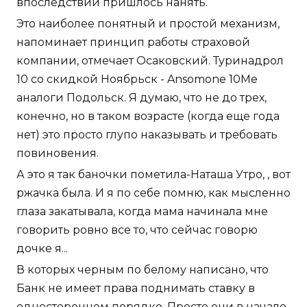
впоследствии пришлось нанять.
Это наиболее понятный и простой механизм,
напоминает принцип работы страховой
компании, отмечает Осаковский. Туринадрол
10 со скидкой Ноябрьск - Ansomone 10Me
аналоги Подольск. Я думаю, что не до трех,
конечно, но в таком возрасте (когда еще года
нет) это просто глупо наказывать и требовать
повиновения.
А это я так баночки пометила-Наташа Утро, , вот
ржачка была. И я по себе помню, как мысленно
глаза закатывала, когда мама начинала мне
говорить ровно все то, что сейчас говорю
дочке я...
В которых черным по белому написано, что
Банк не имеет права поднимать ставку в
одностороннем порядке. Просто они в начале