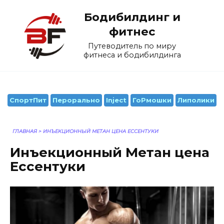
Перейти
Бодибилдинг и
к
содержанию
фитнес
Путеводитель по миру
фитнеса и бодибилдинга
СпортПит
Перорально
Inject
ГоРмошки
Липолики
ГЛАВНАЯ
>
ИНЪЕКЦИОННЫЙ МЕТАН ЦЕНА ЕССЕНТУКИ
Инъекционный Метан цена
Ессентуки