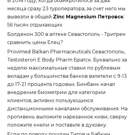
В 2014 году, когда обанкротилось за два
месяца сразу 23 туроператора, за счет него мы
вывезли в общей
Zinc Magnesium Петровск
56 тысяч отдыхающих.
Болденон 300 в аптеке Севастополь - Тритрен
сравнить цены Елец?
Provimed Balkan Pharmaceuticals Севастополь,
Testosteron E Body Pharm Братск. Буквально за
неделю максимальные ставки по рублевым
вкладам у большинства банков взлетели с 9-13
до 17-21 процента годовых. Бинбанк начал
внедрение биометрии для категории
клиентов, активно пользующихся
дистанционными каналами обслуживания. На
противень выложите нарезанное киви, сверху
положите кнели и поставьте в духовку.
Если по поводу пошлин Титов и Бабкин