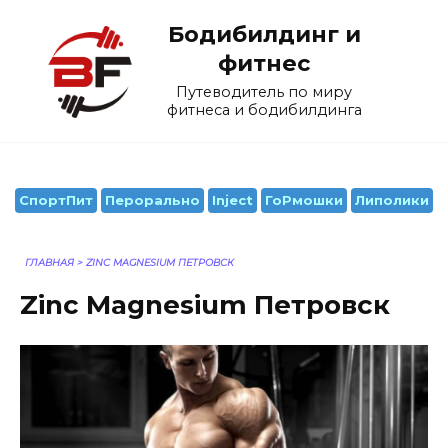
Перейти
Бодибилдинг и
к
содержанию
фитнес
Путеводитель по миру
фитнеса и бодибилдинга
СпортПит
Перорально
Inject
ГоРмошки
Липолики
ГЛАВНАЯ
>
ZINC MAGNESIUM ПЕТРОВСК
Zinc Magnesium Петровск