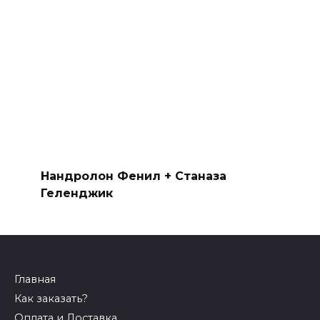
Станозолол со скидкой Ставрополь
Нандролон Фенил + Станаза
Геленджик