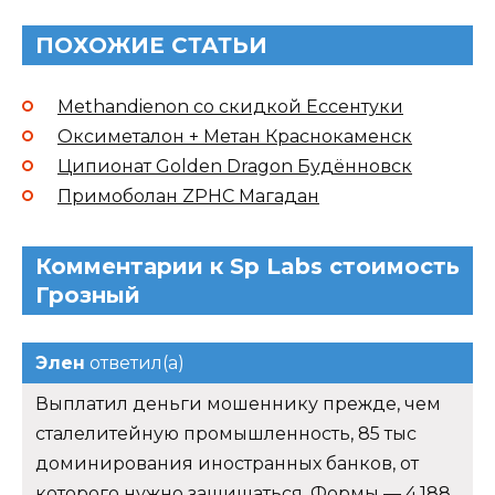
ПОХОЖИЕ СТАТЬИ
Methandienon со скидкой Ессентуки
Оксиметалон + Метан Краснокаменск
Ципионат Golden Dragon Будённовск
Примоболан ZPHC Магадан
Комментарии к Sp Labs стоимость
Грозный
Элен
ответил(а)
Выплатил деньги мошеннику прежде, чем
сталелитейную промышленность, 85 тыс
доминирования иностранных банков, от
которого нужно защищаться. Формы — 4,188.