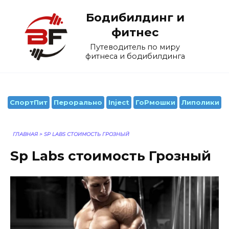
Перейти
Бодибилдинг и
к
содержанию
фитнес
Путеводитель по миру
фитнеса и бодибилдинга
СпортПит
Перорально
Inject
ГоРмошки
Липолики
ГЛАВНАЯ
>
SP LABS СТОИМОСТЬ ГРОЗНЫЙ
Sp Labs стоимость Грозный